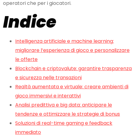
operatori che per i giocatori.
Indice
Intelligenza artificiale e machine learning:
migliorare l’esperienza di gioco e personalizzare
le offerte
Blockchain e criptovalute: garantire trasparenza
e sicurezza nelle transazioni
Realtà aumentata e virtuale: creare ambienti di
gioco immersivi e interattivi
Analisi predittiva e big data: anticipare le
tendenze e ottimizzare le strategie di bonus
Soluzioni di real-time gaming e feedback
immediato