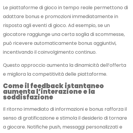
Le piattaforme di gioco in tempo reale permettono di
adattare bonus e promozioni immediatamente in
risposta agli eventi di gioco. Ad esempio, se un
giocatore raggiunge una certa soglia di scommesse,
può ricevere automaticamente bonus aggiuntivi,
incentivando il coinvolgimento continuo.
Questo approccio aumenta la dinamicità dell’offerta
e migliora la competitività delle piattaforme.
Come il feedback istantaneo
aumenta l’interazione e la
soddisfazione
Il ritorno immediato di informazioni e bonus rafforza il
senso di gratificazione e stimola il desiderio di tornare
a giocare. Notifiche push, messaggi personalizzati e