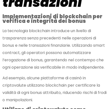
transazioni
Implementazioni di blockchain per
verifica e integrità dei bonus
La tecnologia blockchain introduce un livello di
trasparenza senza precedenti nelle operazioni di
bonus e nelle transazioni finanziarie. Utilizzando smart
contract, gli operatori possono automatizzare
l’erogazione di bonus, garantendo nel contempo che
ogni operazione sia verificabile in modo indipendente.
Ad esempio, alcune piattaforme di casinò in
criptovalute utilizzano blockchain per certificare la
validità di ogni bonus attribuito, riducendo rischi di frodi
o manipolazioni.