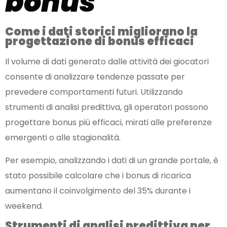
bonus
Come i dati storici migliorano la
progettazione di bonus efficaci
Il volume di dati generato dalle attività dei giocatori
consente di analizzare tendenze passate per
prevedere comportamenti futuri. Utilizzando
strumenti di analisi predittiva, gli operatori possono
progettare bonus più efficaci, mirati alle preferenze
emergenti o alle stagionalità.
Per esempio, analizzando i dati di un grande portale, è
stato possibile calcolare che i bonus di ricarica
aumentano il coinvolgimento del 35% durante i
weekend.
Strumenti di analisi predittiva per