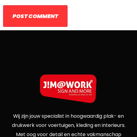
Wij zijn jouw specialist in hoogwaardig plak- en
drukwerk voor voertuigen, kleding en interieurs.
Met oog voor detail en echte vakmanschap