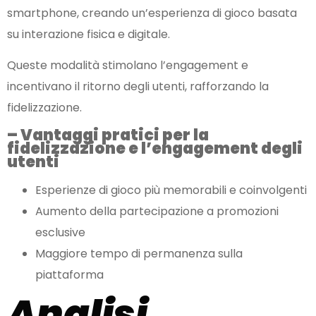
smartphone, creando un’esperienza di gioco basata
su interazione fisica e digitale.
Queste modalità stimolano l’engagement e
incentivano il ritorno degli utenti, rafforzando la
fidelizzazione.
– Vantaggi pratici per la
fidelizzazione e l’engagement degli
utenti
Esperienze di gioco più memorabili e coinvolgenti
Aumento della partecipazione a promozioni
esclusive
Maggiore tempo di permanenza sulla
piattaforma
Analisi