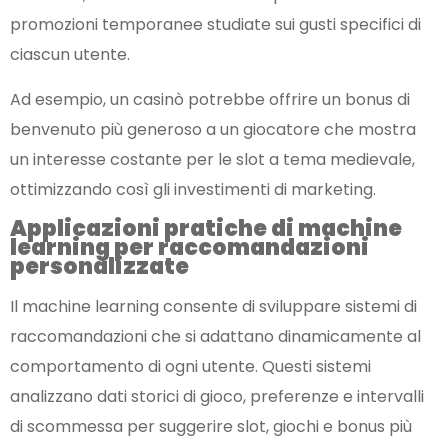
promozioni temporanee studiate sui gusti specifici di
ciascun utente.
Ad esempio, un casinò potrebbe offrire un bonus di
benvenuto più generoso a un giocatore che mostra
un interesse costante per le slot a tema medievale,
ottimizzando così gli investimenti di marketing.
Applicazioni pratiche di machine
learning per raccomandazioni
personalizzate
Il machine learning consente di sviluppare sistemi di
raccomandazioni che si adattano dinamicamente al
comportamento di ogni utente. Questi sistemi
analizzano dati storici di gioco, preferenze e intervalli
di scommessa per suggerire slot, giochi e bonus più