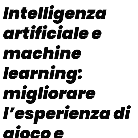
Intelligenza
artificiale e
machine
learning:
migliorare
l’esperienza di
gioco e