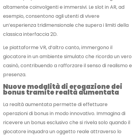
altamente coinvolgenti e immersivi. Le slot in AR, ad
esempio, consentono agli utenti di vivere
un’esperienza tridimensionale che supera i limiti della
classica interfaccia 2D.
Le piattaforme VR, d’altro canto, immergono il
giocatore in un ambiente simulato che ricorda un vero
casinò, contribuendo a rafforzare il senso di realismo e
presenza.
Nuove modalità di erogazione dei
bonus tramite realtà aumentata
La realtà aumentata permette di effettuare
operazioni di bonus in modo innovativo. Immagina di
ricevere un bonus esclusivo che si rivela solo quando il
giocatore inquadra un oggetto reale attraverso lo