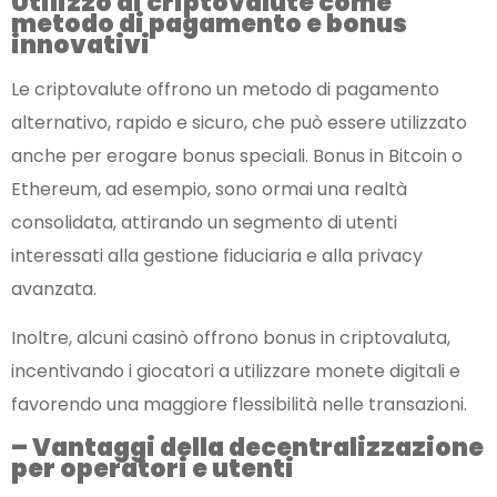
Utilizzo di criptovalute come
metodo di pagamento e bonus
innovativi
Le criptovalute offrono un metodo di pagamento
alternativo, rapido e sicuro, che può essere utilizzato
anche per erogare bonus speciali. Bonus in Bitcoin o
Ethereum, ad esempio, sono ormai una realtà
consolidata, attirando un segmento di utenti
interessati alla gestione fiduciaria e alla privacy
avanzata.
Inoltre, alcuni casinò offrono bonus in criptovaluta,
incentivando i giocatori a utilizzare monete digitali e
favorendo una maggiore flessibilità nelle transazioni.
– Vantaggi della decentralizzazione
per operatori e utenti