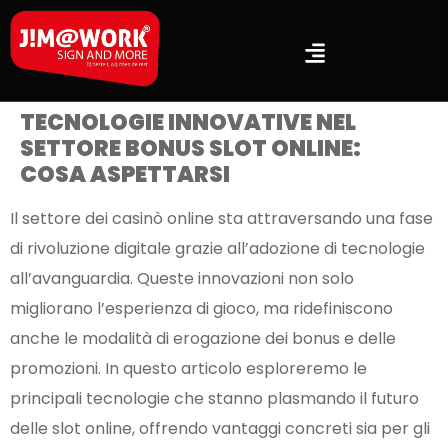
TECNOLOGIE INNOVATIVE NEL
SETTORE BONUS SLOT ONLINE:
COSA ASPETTARSI
Il settore dei casinò online sta attraversando una fase
di rivoluzione digitale grazie all’adozione di tecnologie
all’avanguardia. Queste innovazioni non solo
migliorano l’esperienza di gioco, ma ridefiniscono
anche le modalità di erogazione dei bonus e delle
promozioni. In questo articolo esploreremo le
principali tecnologie che stanno plasmando il futuro
delle slot online, offrendo vantaggi concreti sia per gli