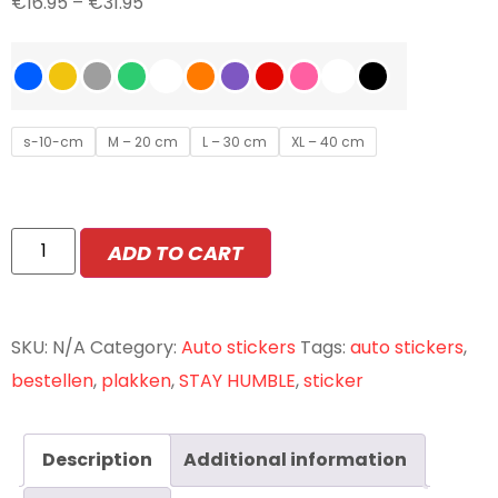
€
16.95
–
€
31.95
s-10-cm
M – 20 cm
L – 30 cm
XL – 40 cm
ADD TO CART
SKU:
N/A
Category:
Auto stickers
Tags:
auto stickers
,
bestellen
,
plakken
,
STAY HUMBLE
,
sticker
Description
Additional information