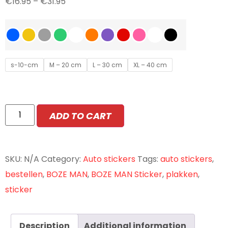
€
16.95
–
€
31.95
s-10-cm
M – 20 cm
L – 30 cm
XL – 40 cm
ADD TO CART
SKU:
N/A
Category:
Auto stickers
Tags:
auto stickers
,
bestellen
,
BOZE MAN
,
BOZE MAN Sticker
,
plakken
,
sticker
Description
Additional information