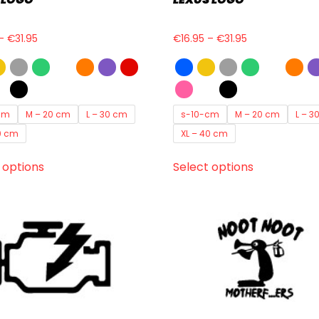
–
€
31.95
€
16.95
–
€
31.95
cm
M – 20 cm
L – 30 cm
s-10-cm
M – 20 cm
L – 3
0 cm
XL – 40 cm
 options
Select options