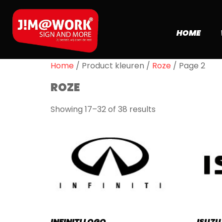
HOME
Home
/ Product kleuren /
Roze
/ Page 2
ROZE
Showing 17–32 of 38 results
INFINITI LOGO
ISUZU