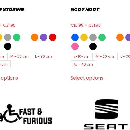
R STORING
NOOT NOOT
–
€
31.95
€
16.95
–
€
31.95
cm
M – 20 cm
L – 30 cm
s-10-cm
M – 20 cm
L – 3
0 cm
XL – 40 cm
 options
Select options