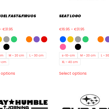
OEL FAST&FIRUOS
SEAT LOGO
–
€
31.95
€
16.95
–
€
31.95
cm
M – 20 cm
L – 30 cm
s-10-cm
M – 20 cm
L – 3
0 cm
XL – 40 cm
 options
Select options