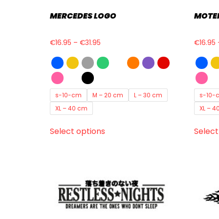
MERCEDES LOGO
MOTE
€
16.95
–
€
31.95
€
16.95
s-10-cm
M – 20 cm
L – 30 cm
s-10-
XL – 40 cm
XL – 4
Select options
Select