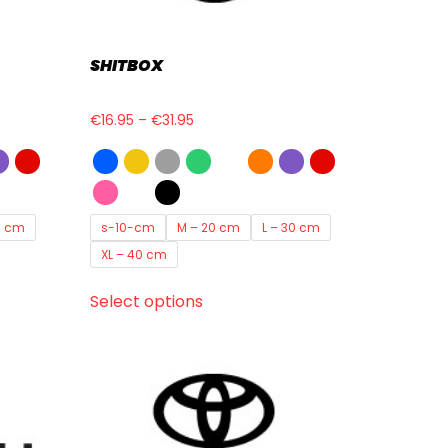
SHITBOX
€
16.95
–
€
31.95
0 cm
s-10-cm
M – 20 cm
L – 30 cm
XL – 40 cm
Select options