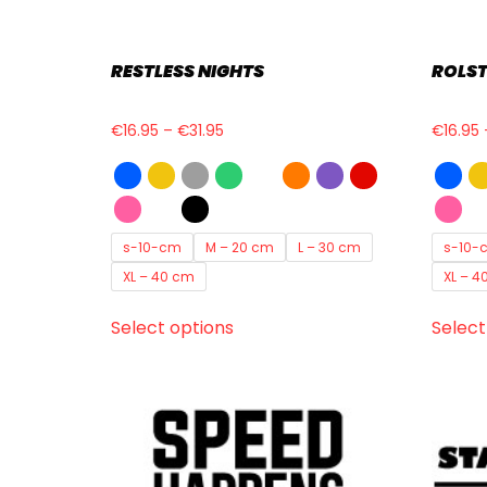
RESTLESS NIGHTS
ROLST
€
16.95
–
€
31.95
€
16.95
s-10-cm
M – 20 cm
L – 30 cm
s-10-
XL – 40 cm
XL – 4
Select options
Select