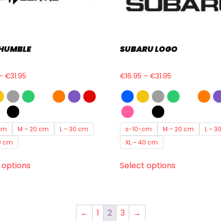
 HUMBLE
SUBARU LOGO
–
€
31.95
€
16.95
–
€
31.95
cm
M – 20 cm
L – 30 cm
s-10-cm
M – 20 cm
L – 3
0 cm
XL – 40 cm
 options
Select options
←
1
2
3
→