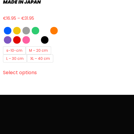
MADE IN JAPAN
€
16.95
–
€
31.95
s-10-cm
M – 20 cm
L – 30 cm
XL – 40 cm
Select options