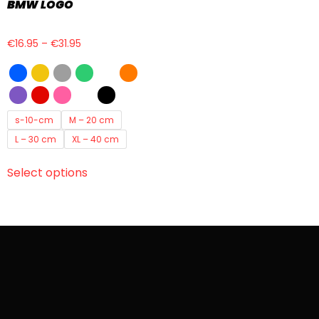
BMW LOGO
€
16.95
–
€
31.95
s-10-cm
M – 20 cm
L – 30 cm
XL – 40 cm
Select options